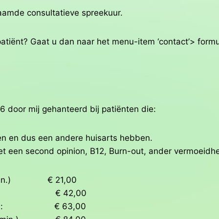
aamde consultatieve spreekuur.
ef patiënt? Gaat u dan naar het menu-item ‘contact’> fo
 door mij gehanteerd bij patiënten die:
even en dus een andere huisarts hebben.
t een second opinion, B12, Burn-out, ander vermoeidhe
 min.) € 21,00
in.) : € 42,00
in.) : € 63,00