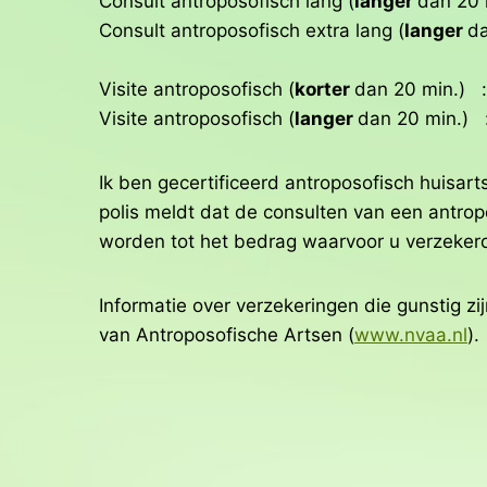
Consult antroposofisch lang (
langer
dan 2
Consult antroposofisch extra lang (
langer
d
Visite antroposofisch (
korter
dan 20 min.)
Visite antroposofisch (
langer
dan 20 min.
Ik ben gecertificeerd antroposofisch huisa
polis meldt dat de consulten van een antro
worden tot het bedrag waarvoor u verzeker
Informatie over verzekeringen die gunstig z
van Antroposofische Artsen (
www.nvaa.nl
).