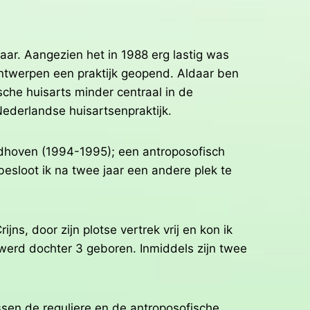
ar. Aangezien het in 1988 erg lastig was
 Antwerpen een praktijk geopend. Aldaar ben
sche huisarts minder centraal in de
Nederlandse huisartsenpraktijk.
indhoven (1994-1995); een antroposofisch
esloot ik na twee jaar een andere plek te
ns, door zijn plotse vertrek vrij en kon ik
 werd dochter 3 geboren. Inmiddels zijn twee
ussen de reguliere en de antroposofische