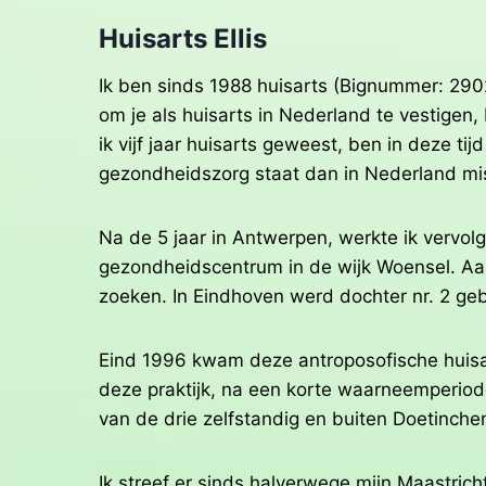
Huisarts Ellis
Ik ben sinds 1988 huisarts (Bignummer: 290
om je als huisarts in Nederland te vestigen,
ik vijf jaar huisarts geweest, ben in deze 
gezondheidszorg staat dan in Nederland mist
Na de 5 jaar in Antwerpen, werkte ik vervol
gezondheidscentrum in de wijk Woensel. Aang
zoeken. In Eindhoven werd dochter nr. 2 ge
Eind 1996 kwam deze antroposofische huisarts
deze praktijk, na een korte waarneemperiode
van de drie zelfstandig en buiten Doetinch
Ik streef er sinds halverwege mijn Maastrich