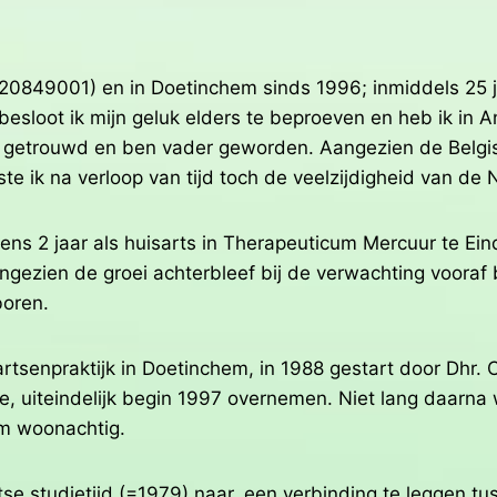
20849001) en in Doetinchem sinds 1996; inmiddels 25 ja
 besloot ik mijn geluk elders te beproeven en heb ik in
tijd getrouwd en ben vader geworden. Aangezien de Belgi
e ik na verloop van tijd toch de veelzijdigheid van de 
gens 2 jaar als huisarts in Therapeuticum Mercuur te E
ezien de groei achterbleef bij de verwachting vooraf b
boren.
enpraktijk in Doetinchem, in 1988 gestart door Dhr. Crij
, uiteindelijk begin 1997 overnemen. Niet lang daarna
em woonachtig.
tse studietijd (=1979) naar, een verbinding te leggen t