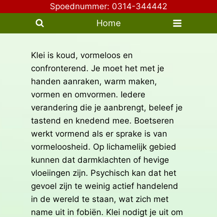
Doorgaan
Spoednummer: 0314-344442
naar
Home
inhoud
Klei is koud, vormeloos en
confronterend. Je moet het met je
handen aanraken, warm maken,
vormen en omvormen. Iedere
verandering die je aanbrengt, beleef je
tastend en knedend mee. Boetseren
werkt vormend als er sprake is van
vormeloosheid. Op lichamelijk gebied
kunnen dat darmklachten of hevige
vloeiingen zijn. Psychisch kan dat het
gevoel zijn te weinig actief handelend
in de wereld te staan, wat zich met
name uit in fobiën. Klei nodigt je uit om